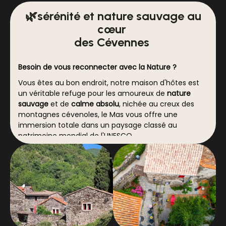
🌿
sérénité et nature sauvage au
cœur
des Cévennes
Besoin de vous reconnecter avec la Nature ?
Vous êtes au bon endroit, notre maison d'hôtes est
un véritable refuge pour les amoureux de
nature
sauvage
et de
calme absolu
, nichée au creux des
montagnes cévenoles, le Mas vous offre une
immersion totale dans un paysage classé au
patrimoine mondial de l'UNESCO.
Besoin de fraîcheur ?
Vous êtes au bon endroit, le Mas est entouré de forêt
aux essences multiples et la rivière du Mas offre des
baignades rafraîchissantes.
Bienvenue au
Mas de Ribard
, une bâtisse de
caractère située à
Bréau-Mars
dans le
Gard
, à
seulement 10 minutes du
Vigan
, réputé pour
son