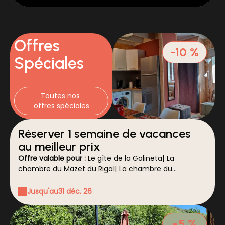
Offres
-10 %
Spéciales
Toutes nos 
offres spéciales
Réserver 1 semaine de vacances
au meilleur prix
Offre valable pour :
Le gîte de la Galineta
|
La
chambre du Mazet du Rigal
|
La chambre du
Parpalhon
|
La chambre du Galéjon
|
La chambre de
l'Esquirol
Jusqu'au
31 déc. 26
-5 %