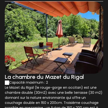
📍 Une situation idéale : grand air
et déconnexion
Le Mas de Ribard est le point de départ parfait pour
explorer le Parc National des Cévennes, le Cirque de
Navacelles ou le Mont Aigoual.
Que vous veniez pour la randonnée, la baignade en
rivière ou simplement pour le "lâcher-prise", vous
trouverez ici une parenthèse hors du temps.
La chambre du Mazet du Rigal
Capacité maximum : 2
Le Mazet du Rigal (le rouge-gorge en occitan) est une
chambre double (30m2) avec une belle terrasse (30 m2)
donnant sur la nature environnante qui offre un
couchage double en 160 x 200cm. Troisième couchage
possible en mezzanine : un futon de 160 x 200 cm est à