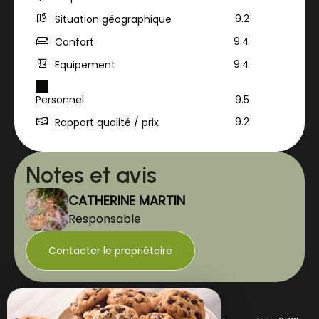
9.2
Situation géographique
9.4
Confort
9.4
Equipement
Personnel
9.5
9.2
Rapport qualité / prix
Notes et avis
CATHERINE MARTIN
Responsable
Contacter le propriétaire