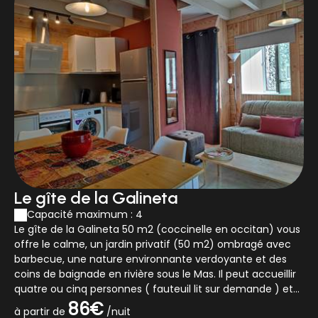
canyoning, canoë-kayak, vélo électrique
directement au Mas sur réservation, spéléo,
baignade...
🍴 La Table du Mas : saveurs du
sud
Savourez une cuisine originale à base de produits
frais et locaux.
Table d'hôtes :
le samedi soir ou sur demande toute
l'année.
"Caillette" la Table du Mas ouvre ses portes de mi-
juin à mi-septembre :
du jeudi au lundi, de 19h00 à
21h00, nous vous proposons un menu savoureux
Le gîte de la Galineta
accompagné de vins producteurs et de bières
Capacité maximum : 4
artisanales.
Le gîte de la Galineta 50 m2 (coccinelle en occitan) vous
Uniquement sur réservation. Pour
offre le calme, un jardin privatif (50 m2) ombragé avec
barbecue, une nature environnante verdoyante et des
toute demande particulière, n'hésitez
coins de baignade en rivière sous le Mas. Il peut accueillir
pas à me contacter.
quatre ou cinq personnes ( fauteuil lit sur demande ) et
son espace extér...
86€
à partir de
/nuit