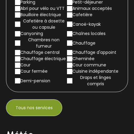
Parking
Petit-déjeuner
Abri pour vélo ou VTT
Animaux acceptés
Bouilloire électrique
Cafetière
Cafetière à dosette
Canoë-kayak
ou capsule
Canyoning
Chaînes locales
Chambres non
Chauffage
fumeur
Chauffage central
Chauffage d'appoint
Chauffage électrique
Cheminée
Cour
Cour commune
Cour fermée
Cuisine indépendante
Draps et linges
Demi-pension
compris
Tous nos services