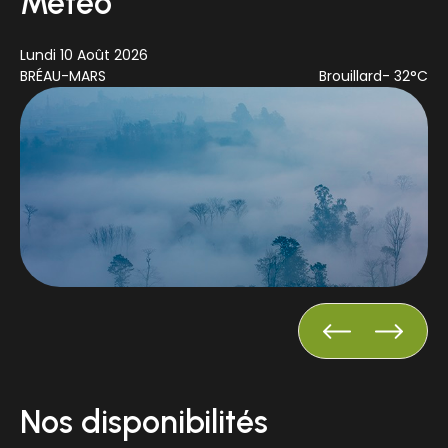
Météo
Lundi 10 Août 2026
Ma
BRÉAU-MARS
Brouillard
- 32°C
BR
Nos disponibilités