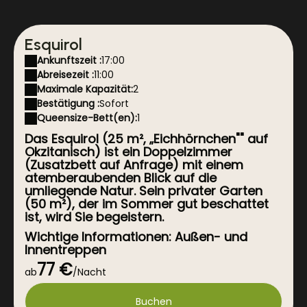
Esquirol
Ankunftszeit :
17:00
Abreisezeit :
11:00
Maximale Kapazität:
2
Bestätigung :
Sofort
Queensize-Bett(en):
1
Das Esquirol (25 m², „Eichhörnchen"" auf
Okzitanisch) ist ein Doppelzimmer
(Zusatzbett auf Anfrage) mit einem
atemberaubenden Blick auf die
umliegende Natur. Sein privater Garten
(50 m²), der im Sommer gut beschattet
ist, wird Sie begeistern.
Wichtige Informationen: Außen- und
Innentreppen
77 €
Massagen nach Voranmeldung.
ab
/Nacht
Bei einer Stornierung weniger als 7 Tage vor der
Buchen
Reservierung kann unter bestimmten Bedingungen