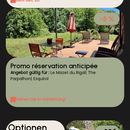
Bis
31 dec 26
-5 %
Promo réservation anticipée
Angebot gültig für :
Le Mazet du Rigal
|
The
Parpalhon
|
Esquirol
Gehen Sie in Vorleistung!
Optionen