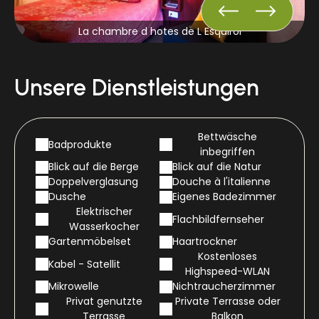
La chambre d hotes de L Esquirol
Unsere Dienstleistungen
Bettwäsche
Badprodukte
inbegriffen
Blick auf die Berge
Blick auf die Natur
Doppelverglasung
Douche à l'italienne
Dusche
Eigenes Badezimmer
Elektrischer
Flachbildfernseher
Wasserkocher
Gartenmöbelset
Haartrockner
Kostenloses
Kabel - Satellit
Highspeed-WLAN
Mikrowelle
Nichtraucherzimmer
Privat genutzte
Private Terrasse oder
Terrasse
Balkon