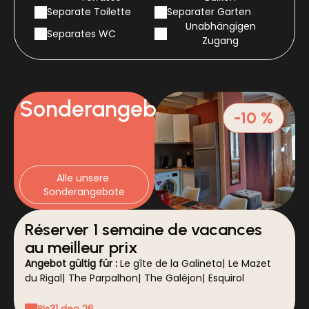
Separate Toilette
Separater Garten
Unabhängigen
Separates WC
Zugang
Sonderangebote
-10 %
Alle unsere 
Sonderangebote
Réserver 1 semaine de vacances
au meilleur prix
Angebot gültig für :
Le gîte de la Galineta
|
Le Mazet
du Rigal
|
The Parpalhon
|
The Galéjon
|
Esquirol